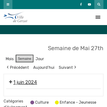
Passer
au
Agenda
contenu
Accueil
»
Agenda
Semaine de Mai 27th
Mois
Semaine
Jour
Précédent
Aujourd’hui
Suivant
1 juin 2024
Éco
vide-
Catégories
Culture
Enfance - Jeunesse
dressing