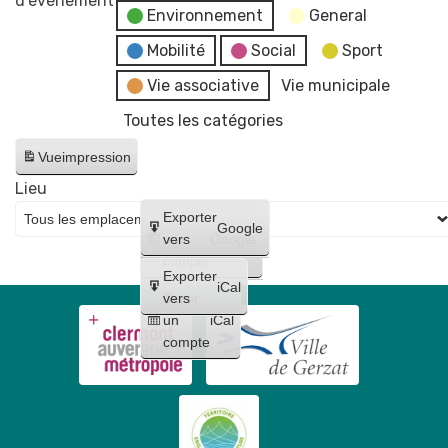
d’évènement
Environnement
General
Mobilité
Social
Sport
Vie associative
Vie municipale
Toutes les catégories
Vue
impression
Lieu
Créer
Exporter
Google
un
vers
Google
compte
Exporter
iCal
Créer
vers
un
iCal
compte