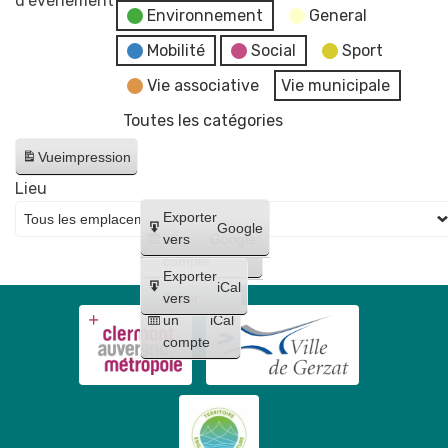
d’évènement
Environnement
General
Conseil
Municipal
Mobilité
Social
Sport
-
Vie associative
Vie municipale
reportée
Toutes les catégories
au
17
Vue
impression
juin
Lieu
Créer
Exporter
Google
un
vers
Google
compte
Exporter
iCal
Créer
vers
un
iCal
compte