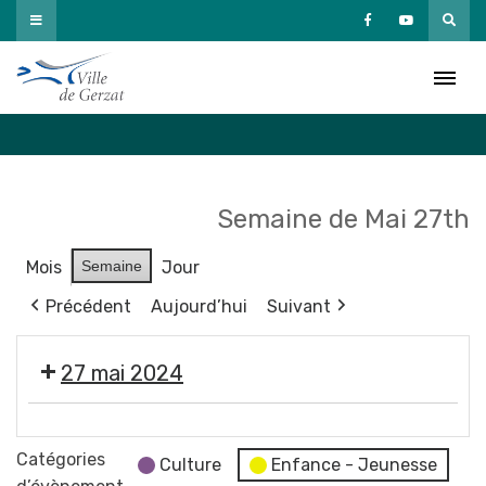
Passer
au
Agenda
contenu
Accueil
»
Agenda
Semaine de Mai 27th
Mois
Semaine
Jour
Précédent
Aujourd’hui
Suivant
27 mai 2024
💬
Réunion
Catégories
Culture
Enfance - Jeunesse
du