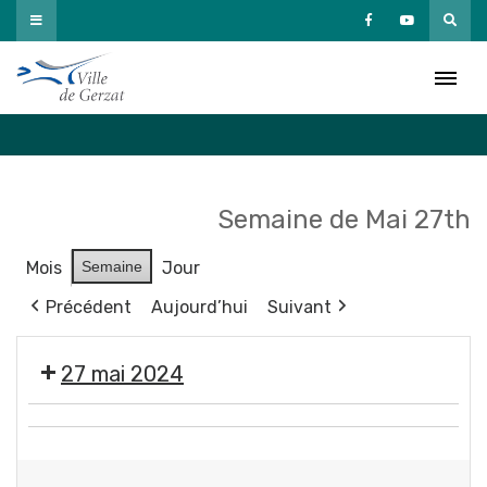
Passer
au
Agenda
contenu
Accueil
»
Agenda
Semaine de Mai 27th
Mois
Semaine
Jour
Précédent
Aujourd’hui
Suivant
27 mai 2024
Moment
💬
France
Réunion
Services