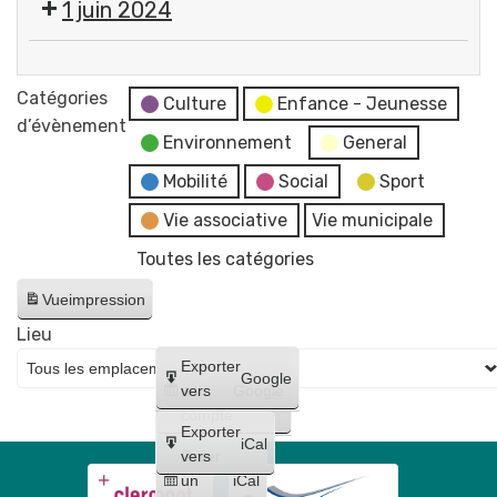
1 juin 2024
du
"Les
Conseil
fake
Éco
Municipal
news"
vide-
Catégories
-
Culture
Enfance - Jeunesse
dressing
d’évènement
reportée
Environnement
General
au
Mobilité
Social
Sport
17
juin
Vie associative
Vie municipale
Toutes les catégories
Vue
impression
Lieu
Créer
Exporter
Google
un
vers
Google
compte
Exporter
iCal
Créer
vers
un
iCal