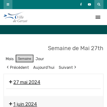
Passer
au
Agenda
contenu
Accueil
»
Agenda
Semaine de Mai 27th
Mois
Semaine
Jour
Précédent
Aujourd’hui
Suivant
27 mai 2024
💬
Réunion
1 juin 2024
du