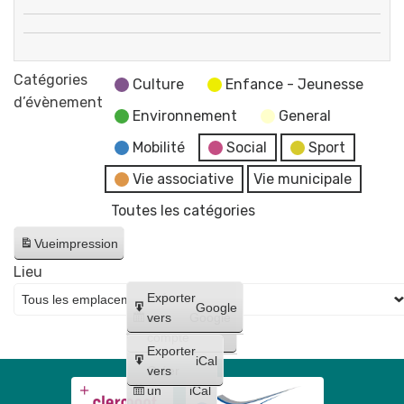
Conseil
🚵
Municipal
Éco
BMX
-
vide-
Catégories
5e
Culture
Enfance - Jeunesse
reportée
dressing
d’évènement
manche
au
Environnement
General
de
17
la
Mobilité
Social
Sport
juin
coupe
Vie associative
Vie municipale
d'Auvergne
Toutes les catégories
-
Piste
Vue
impression
de
Lieu
BMX
Créer
Exporter
-
Google
un
vers
Google
Complexe
compte
Fustier
Exporter
iCal
Créer
vers
un
iCal