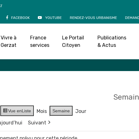
AT
FACEBOOK
YOUTUBE
RENDEZ-VOUS URBANISME
DEMAND
Agenda
Vivre à
France
Le Portail
Publications
Accueil
»
Agenda
Gerzat
services
Citoyen
& Actus
Semain
Vue en
Liste
Mois
Semaine
Jour
jourd’hui
Suivant
vènement prévu pour cette période.