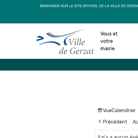
Passer
BIENVENUE SUR LE SITE OFFICIEL DE LA VILLE DE GERZ
au
contenu
Vous et
votre
mairie
Vue
Calendrier
Précédent
Au
Il n’y a aucun é