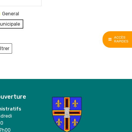
General
unicipale
ACCÈS
RAPIDES
ltrer
ieux
ouverture
istratifs
ndredi
00
17h00