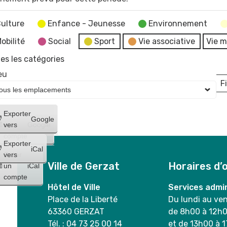
ulture
Enfance - Jeunesse
Environnement
obilité
Social
Sport
Vie associative
Vie m
es les catégories
eu
Fi
L
Créer
Exporter
Google
un
vers
Google
compte
Exporter
iCal
Créer
vers
Ville de Gerzat
Horaires d’
un
iCal
compte
Hôtel de Ville
Services admin
Place de la Liberté
Du lundi au ve
63360 GERZAT
de 8h00 à 12h
Tél. : 04 73 25 00 14
et de 13h00 à 