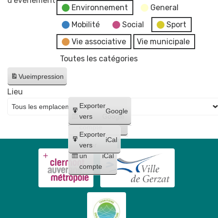
d’évènement
Environnement
General
Concert
pop
Mobilité
Social
Sport
familial
Vie associative
Vie municipale
Toutes les catégories
Vue
impression
Lieu
Créer
Exporter
Google
un
vers
Google
compte
Exporter
iCal
Créer
vers
un
iCal
compte