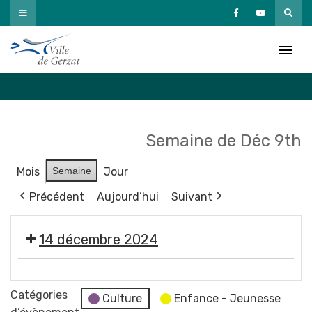
Passer
au
Agenda
contenu
Accueil
»
Agenda
Semaine de Déc 9th
Mois
Semaine
Jour
Précédent
Aujourd’hui
Suivant
14 décembre 2024
Super
Ego
Catégories
Culture
Enfance - Jeunesse
-