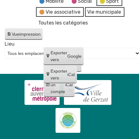
Mobilité
Social
Sport
Vie associative
Vie municipale
Toutes les catégories
Vue
impression
Lieu
Créer
Exporter
Google
un
vers
Google
compte
Exporter
iCal
Créer
vers
un
iCal
compte