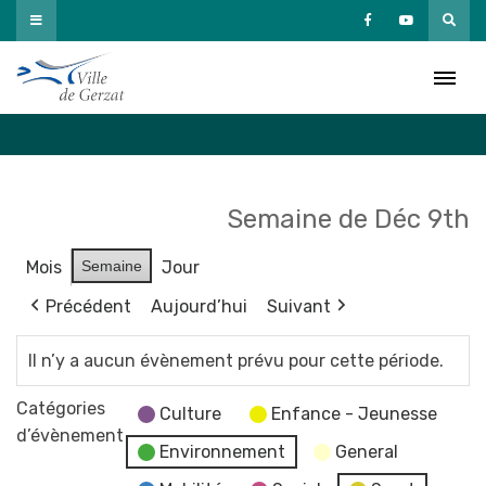
Passer
au
Agenda
contenu
Accueil
»
Agenda
Semaine de Déc 9th
Mois
Semaine
Jour
Précédent
Aujourd’hui
Suivant
Il n’y a aucun évènement prévu pour cette période.
Catégories
Culture
Enfance - Jeunesse
d’évènement
Environnement
General