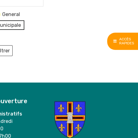
General
unicipale
ACCÈS
RAPIDES
ltrer
ieux
ouverture
istratifs
ndredi
00
17h00