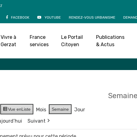
AT
FACEBOOK
YOUTUBE
RENDEZ-VOUS URBANISME
DEMAND
Agenda
Vivre à
France
Le Portail
Publications
Accueil
»
Agenda
Gerzat
services
Citoyen
& Actus
Semaine 
Vue en
Liste
Mois
Semaine
Jour
jourd’hui
Suivant
vènement prévu pour cette période.