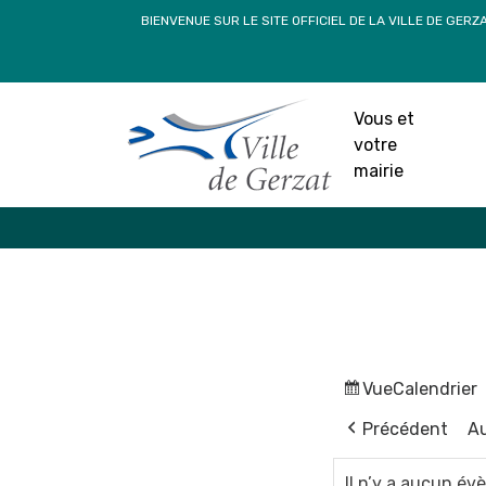
Passer
BIENVENUE SUR LE SITE OFFICIEL DE LA VILLE DE GERZ
au
contenu
Vous et
votre
mairie
Vue
Calendrier
Précédent
Au
Il n’y a aucun é