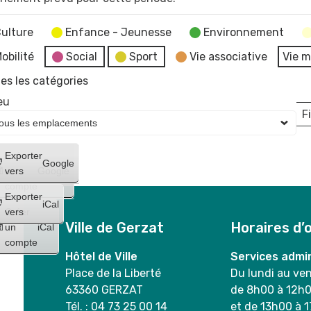
ulture
Enfance - Jeunesse
Environnement
obilité
Social
Sport
Vie associative
Vie m
es les catégories
eu
Fi
L
Créer
Exporter
Google
un
vers
Google
compte
Exporter
iCal
Créer
vers
Ville de Gerzat
Horaires d’
un
iCal
compte
Hôtel de Ville
Services admin
Place de la Liberté
Du lundi au ve
63360 GERZAT
de 8h00 à 12h
Tél. : 04 73 25 00 14
et de 13h00 à 