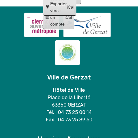
Exporter
vente
iCal
Créer
vers
de
un
iCal
grilles
compte
sélectives
en
mairie
🐶
💚
Ville de Gerzat
Hôtel de Ville
Place de la Liberté
63360 GERZAT
Tél. : 04 73 25 00 14
Fax : 04 73 25 89 50