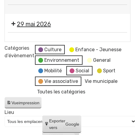
"
Propreté
par
canine
Flo-
29 mai 2026
+
M
Lutte
-
Exposition
contre
Artiste
"
Catégories
les
Culture
Enfance - Jeunesse
dessinatrice
Éclosions
d’évènement
frelons
Environnement
General
"
asiatiques
par
Mobilité
Social
Sport
-
Flo-
Permanence
Vie associative
Vie municipale
M
pour
Toutes les catégories
-
la
Artiste
distribution
Vue
impression
dessinatrice
gratuite
Lieu
de
Créer
Exporter
Google
sacs
un
vers
Google
+
compte