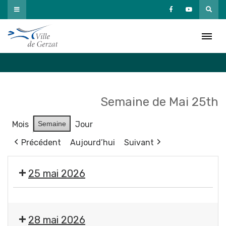
Passer
au
Agenda
contenu
Accueil
»
Agenda
Semaine de Mai 25th
Mois
Semaine
Jour
Précédent
Aujourd’hui
Suivant
25 mai 2026
Exposition
"
28 mai 2026
Éclosions