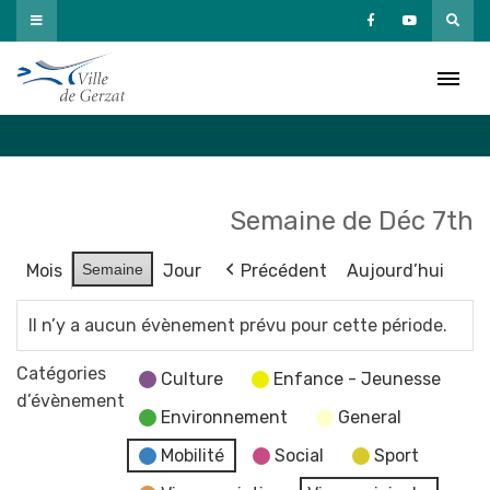
Passer
au
Agenda
contenu
Accueil
»
Agenda
Semaine de Déc 7th
Mois
Semaine
Jour
Précédent
Aujourd’hui
Il n’y a aucun évènement prévu pour cette période.
Catégories
Culture
Enfance - Jeunesse
d’évènement
Environnement
General
Mobilité
Social
Sport