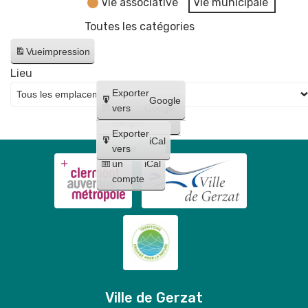
Vie associative
Vie municipale
Toutes les catégories
Vue
impression
Lieu
Créer
Exporter
Google
un
vers
Google
compte
Exporter
iCal
Créer
vers
un
iCal
compte
Ville de Gerzat