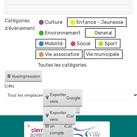
Conseil
Fermeture
municipal
des
Catégories
Culture
Enfance - Jeunesse
services
d’évènement
Environnement
General
de
la
Mobilité
Social
Sport
mairie
Vie associative
Vie municipale
et
Toutes les catégories
du
CCAS
Vue
impression
Lieu
Créer
Exporter
Google
un
vers
Google
compte
Exporter
iCal
Créer
vers
un
iCal
compte