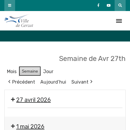
Passer
au
Agenda
contenu
Accueil
»
Agenda
Semaine de Avr 27th
Mois
Semaine
Jour
Précédent
Aujourd’hui
Suivant
27 avril 2026
Réunion
publique
1 mai 2026
du