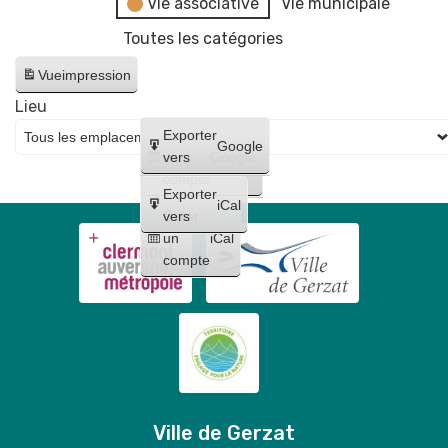
Vie associative
Vie municipale
Toutes les catégories
Vue
impression
Lieu
Créer
Exporter
Google
un
vers
Google
compte
Exporter
iCal
Créer
vers
un
iCal
compte
Ville de Gerzat