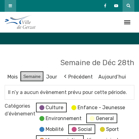
Passer
au
Agenda
contenu
Accueil
»
Agenda
Semaine de Déc 28th
Mois
Semaine
Jour
Précédent
Aujourd’hui
Il n’y a aucun évènement prévu pour cette période.
Catégories
Culture
Enfance - Jeunesse
d’évènement
Environnement
General
Mobilité
Social
Sport