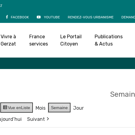
AT
FACEBOOK
YOUTUBE
RENDEZ-VOUS URBANISME
DEMAND
Agenda
Vivre à
France
Le Portail
Publications
Accueil
»
Agenda
Gerzat
services
Citoyen
& Actus
Semain
Vue en
Liste
Mois
Semaine
Jour
jourd’hui
Suivant