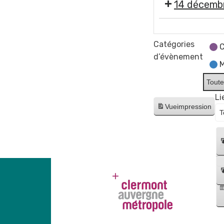
14 décemb
Super
Ego
Catégories
C
-
d’évènement
M
Concert
pop
Toute
familial
Li
Vue
impression