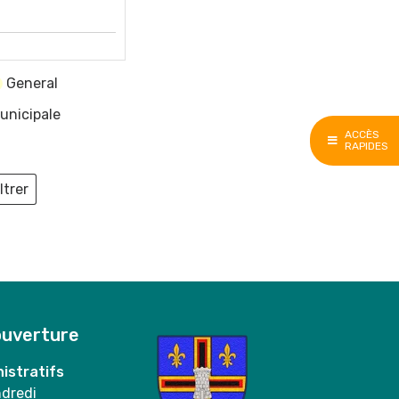
General
unicipale
ACCÈS
RAPIDES
ltrer
ieux
ouverture
istratifs
ndredi