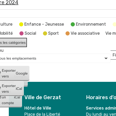
re 2024
ulture
Enfance - Jeunesse
Environnement
obilité
Social
Sport
Vie associative
Vie m
s les catégories
eu
Fi
L
Créer
Exporter
Google
un
vers
Google
compte
Exporter
iCal
Créer
vers
Ville de Gerzat
Horaires d’
un
iCal
compte
Hôtel de Ville
Services admin
Place de la Liberté
Du lundi au ve