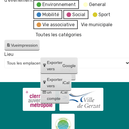
d’évènement
Environnement
General
Mobilité
Social
Sport
Vie associative
Vie municipale
Toutes les catégories
Vue
impression
Lieu
Créer
Exporter
Google
un
vers
Google
compte
Exporter
iCal
Créer
vers
un
iCal
compte