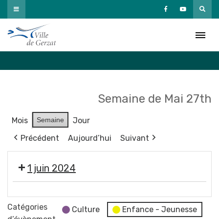
Passer
au
Agenda
contenu
Accueil
»
Agenda
Semaine de Mai 27th
Mois
Semaine
Jour
Précédent
Aujourd’hui
Suivant
1 juin 2024
Éco
vide-
Catégories
Culture
Enfance - Jeunesse
dressing