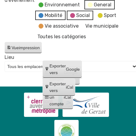
d’évènement
Environnement
General
"Les
fake
Mobilité
Social
Sport
news"
Vie associative
Vie municipale
Toutes les catégories
Vue
impression
Lieu
Créer
Exporter
Google
un
vers
Google
compte
Exporter
iCal
Créer
vers
un
iCal
compte