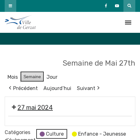
Passer
au
Agenda
contenu
Accueil
»
Agenda
Semaine de Mai 27th
Mois
Semaine
Jour
Précédent
Aujourd’hui
Suivant
27 mai 2024
Moment
France
Catégories
Culture
Enfance - Jeunesse
Services