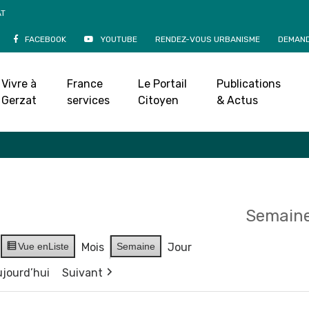
AT
FACEBOOK
YOUTUBE
RENDEZ-VOUS URBANISME
DEMAND
Agenda
Vivre à
France
Le Portail
Publications
Accueil
»
Agenda
Gerzat
services
Citoyen
& Actus
Semaine
Vue en
Liste
Mois
Semaine
Jour
jourd’hui
Suivant