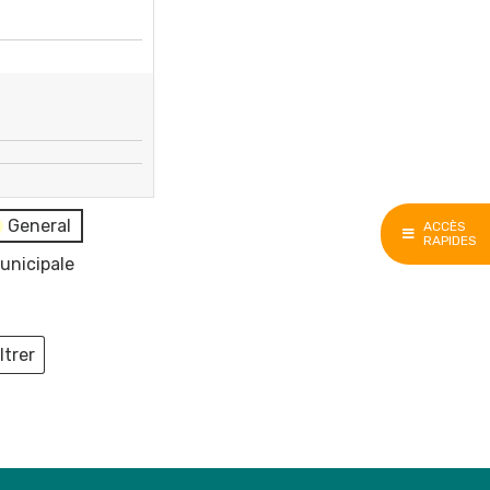
General
ACCÈS
RAPIDES
unicipale
ltrer
ieux