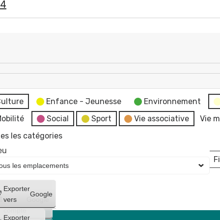
24
ulture
Enfance - Jeunesse
Environnement
obilité
Social
Sport
Vie associative
Vie m
es les catégories
eu
Fi
L
Créer
Exporter
Google
un
vers
Google
compte
Exporter