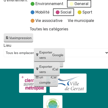
d’évènement
Environnement
General
"Les
fake
Mobilité
Social
Sport
news"
Vie associative
Vie municipale
Toutes les catégories
Vue
impression
Lieu
Créer
Exporter
Google
un
vers
Google
compte
Exporter
iCal
Créer
vers
un
iCal
compte