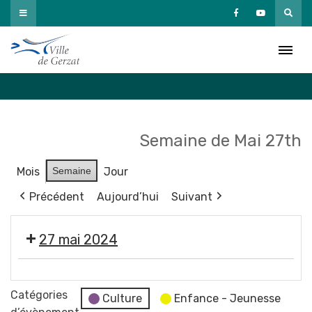
Passer
au
Agenda
contenu
Accueil
»
Agenda
Semaine de Mai 27th
Mois
Semaine
Jour
Précédent
Aujourd’hui
Suivant
27 mai 2024
Moment
France
Catégories
Culture
Enfance - Jeunesse
Services