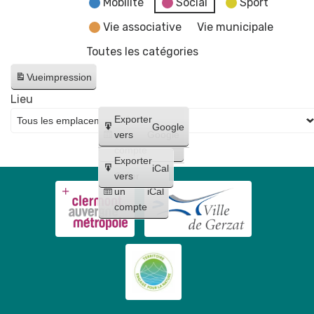
Mobilité
Social
Sport
Vie associative
Vie municipale
Toutes les catégories
Vue
impression
Lieu
Créer
Exporter
Google
un
vers
Google
compte
Exporter
iCal
Créer
vers
un
iCal
compte