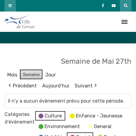
Passer
au
Agenda
contenu
Accueil
»
Agenda
Semaine de Mai 27th
Mois
Semaine
Jour
Précédent
Aujourd’hui
Suivant
Il n’y a aucun évènement prévu pour cette période.
Catégories
Culture
Enfance - Jeunesse
d’évènement
Environnement
General