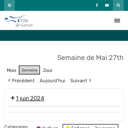
Passer
au
Agenda
contenu
Accueil
»
Agenda
Semaine de Mai 27th
Mois
Semaine
Jour
Précédent
Aujourd’hui
Suivant
1 juin 2024
🚵
Éco
BMX
vide-
Catégories
5e