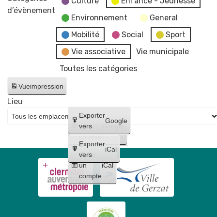
Culture
Enfance - Jeunesse
dressing
d’évènement
manche
Environnement
General
de
la
Mobilité
Social
Sport
coupe
Vie associative
Vie municipale
d'Auvergne
Toutes les catégories
-
Piste
Vue
impression
de
Lieu
BMX
Créer
Exporter
-
Google
un
vers
Google
Complexe
compte
Fustier
Exporter
iCal
Créer
vers
un
iCal
compte