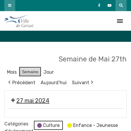
Passer
au
Agenda
contenu
Accueil
»
Agenda
Semaine de Mai 27th
Mois
Semaine
Jour
Précédent
Aujourd’hui
Suivant
27 mai 2024
Moment
France
Catégories
Culture
Enfance - Jeunesse
Services