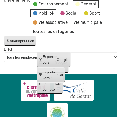
d’évènement
Environnement
General
"Les
fake
Mobilité
Social
Sport
news"
Vie associative
Vie municipale
Toutes les catégories
Vue
impression
Lieu
Créer
Exporter
Google
un
vers
Google
compte
Exporter
iCal
Créer
vers
un
iCal
compte