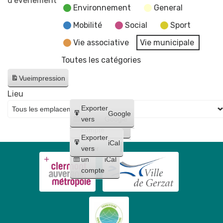
d’évènement
Environnement
General
Conseil
Municipal
Mobilité
Social
Sport
-
Vie associative
Vie municipale
reportée
Toutes les catégories
au
17
Vue
impression
juin
Lieu
Créer
Exporter
Google
un
vers
Google
compte
Exporter
iCal
Créer
vers
un
iCal
compte