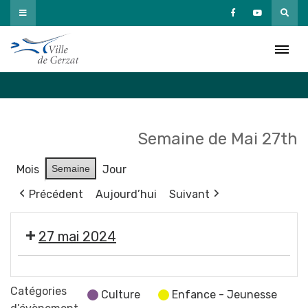
Passer
au
Agenda
contenu
Accueil
»
Agenda
Semaine de Mai 27th
Mois
Semaine
Jour
Précédent
Aujourd’hui
Suivant
27 mai 2024
💬
Réunion
Catégories
Culture
Enfance - Jeunesse
du