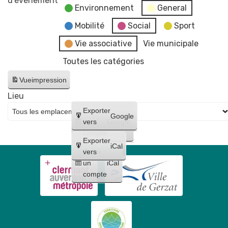
d’évènement
Environnement
General
de
la
Mobilité
Social
Sport
mairie
Vie associative
Vie municipale
et
Toutes les catégories
du
CCAS
Vue
impression
Lieu
Créer
Exporter
Google
un
vers
Google
compte
Exporter
iCal
Créer
vers
un
iCal
compte