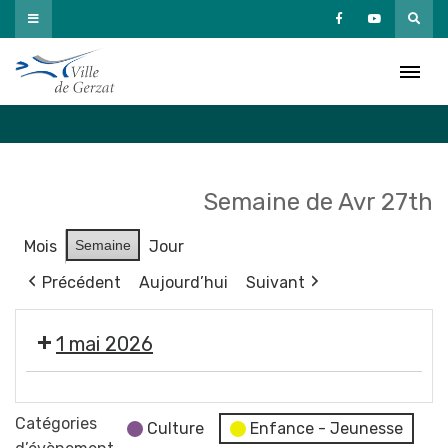
Passer
au
Agenda
contenu
Accueil
»
Agenda
Semaine de Avr 27th
Mois
Semaine
Jour
Précédent
Aujourd’hui
Suivant
1 mai 2026
Fermeture
des
Catégories
Culture
Enfance - Jeunesse
services