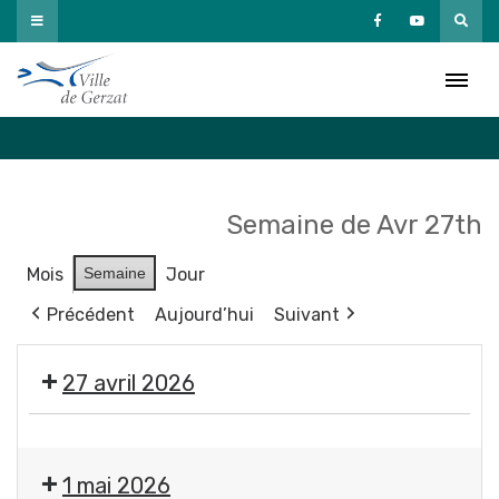
Passer
au
Agenda
contenu
Accueil
»
Agenda
Semaine de Avr 27th
Mois
Semaine
Jour
Précédent
Aujourd’hui
Suivant
27 avril 2026
Exposition
"
1 mai 2026
Éclosions