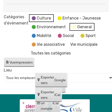
"
Fermeture
par
des
Catégories
Flo-
Culture
Enfance - Jeunesse
services
d’évènement
M
Environnement
General
de
-
la
Mobilité
Social
Sport
Artiste
mairie
dessinatrice
Vie associative
Vie municipale
et
Toutes les catégories
du
CCAS
Vue
impression
Lieu
Créer
Exporter
Google
un
vers
Google
compte
Exporter
iCal
Créer
vers
un
iCal
compte