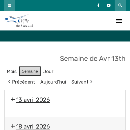
Passer
au
Agenda
contenu
Accueil
»
Agenda
Semaine de Avr 13th
Mois
Semaine
Jour
Précédent
Aujourd’hui
Suivant
13 avril 2026
Exposition
"
18 avril 2026
Éclosions