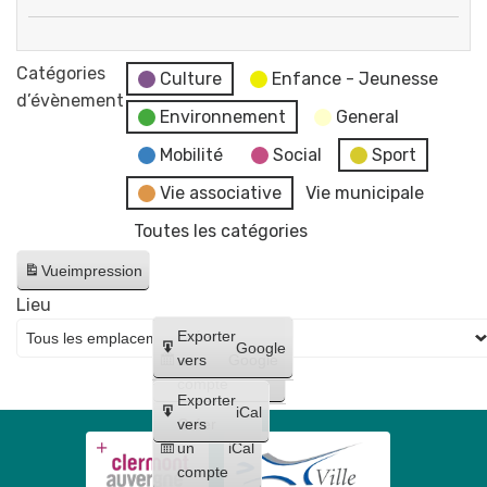
"
Atelier
par
"
Catégories
Flo-
Culture
Enfance - Jeunesse
Dessine
d’évènement
M
Environnement
General
des
-
anmaux
Mobilité
Social
Sport
Artiste
au
dessinatrice
Vie associative
Vie municipale
stylo
Toutes les catégories
!
"
Vue
impression
Lieu
Créer
Exporter
Google
un
vers
Google
compte
Exporter
iCal
Créer
vers
un
iCal
compte