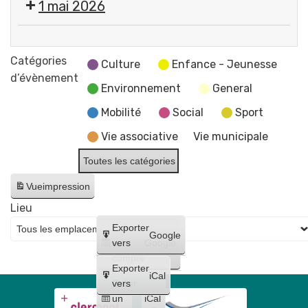
1 mai 2026
du
"
Conseil
par
Fermeture
municipal
Flo-
des
Catégories
Culture
Enfance - Jeunesse
M
services
d’évènement
-
Environnement
General
de
Artiste
la
Mobilité
Social
Sport
dessinatrice
mairie
Vie associative
Vie municipale
et
du
Toutes les catégories
CCAS
Vue
impression
Lieu
Créer
Exporter
Google
un
vers
Google
compte
Exporter
iCal
Créer
vers
un
iCal