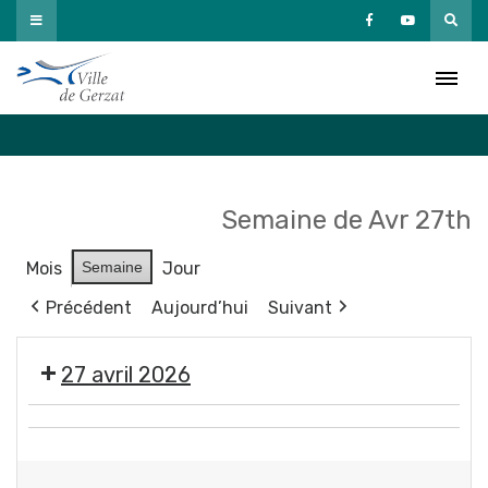
Passer
au
Agenda
contenu
Accueil
»
Agenda
Semaine de Avr 27th
Mois
Semaine
Jour
Précédent
Aujourd’hui
Suivant
27 avril 2026
Exposition
Réunion
"
publique
Éclosions