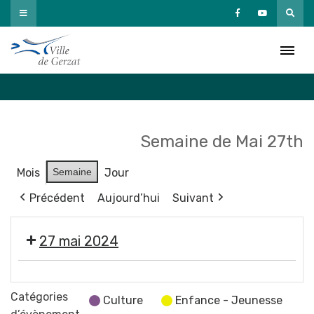
Passer
au
Agenda
contenu
Accueil
»
Agenda
Semaine de Mai 27th
Mois
Semaine
Jour
Précédent
Aujourd’hui
Suivant
27 mai 2024
💬
Réunion
Catégories
Culture
Enfance - Jeunesse
du