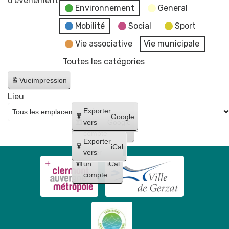
d’évènement
Environnement
General
Conseil
Municipal
Mobilité
Social
Sport
-
Vie associative
Vie municipale
reportée
Toutes les catégories
au
17
Vue
impression
juin
Lieu
Créer
Exporter
Google
un
vers
Google
compte
Exporter
iCal
Créer
vers
un
iCal
compte