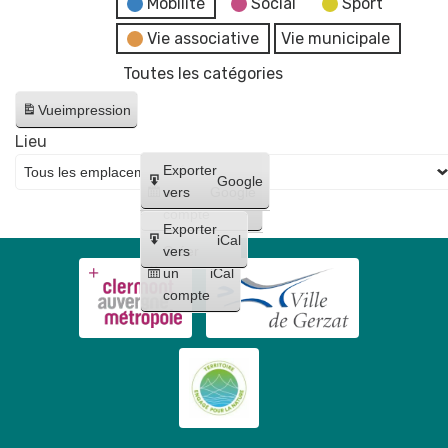
Mobilité
Social
Sport
Vie associative
Vie municipale
Toutes les catégories
Vue
impression
Lieu
Créer
Exporter
Google
un
vers
Google
compte
Exporter
iCal
Créer
vers
un
iCal
compte