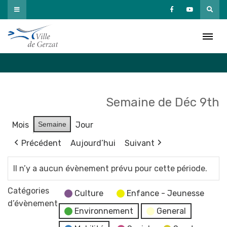
Passer
au
Agenda
contenu
Accueil
»
Agenda
Semaine de Déc 9th
Mois
Semaine
Jour
Précédent
Aujourd’hui
Suivant
Il n’y a aucun évènement prévu pour cette période.
Catégories
Culture
Enfance - Jeunesse
d’évènement
Environnement
General