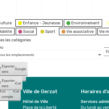
mbre
décembre
décembre
décembre
décembr
2026
2026
2026
2026
ulture
Enfance - Jeunesse
Environnement
obilité
Social
Sport
Vie associative
Vie m
es les catégories
eu
Fi
L
Créer
Exporter
Google
un
vers
Google
compte
Exporter
iCal
Créer
vers
Ville de Gerzat
Horaires d’
un
iCal
compte
Hôtel de Ville
Services admin
Place de la Liberté
Du lundi au ve