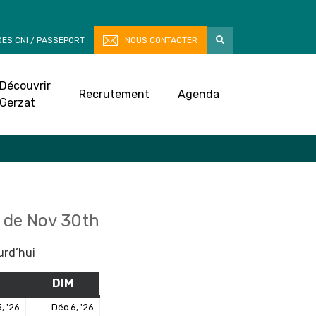
ES CNI / PASSEPORT
NOUS CONTACTER
Découvrir
Recrutement
Agenda
Gerzat
 de Nov 30th
urd’hui
M
SAMEDI
DIM
DIMANCHE
5
6
, '26
Déc 6, '26