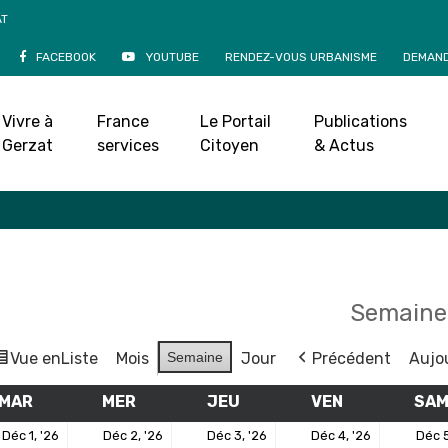
AT
FACEBOOK
YOUTUBE
RENDEZ-VOUS URBANISME
DEMAND
Agenda
Vivre à
France
Le Portail
Publications
Accueil
»
Agenda
Gerzat
services
Citoyen
& Actus
Semaine
Vue en
Liste
Mois
Semaine
Jour
Précédent
Aujo
MAR
MARDI
MER
MERCREDI
JEU
JEUDI
VEN
VENDREDI
SA
1
2
3
4
Déc 1, '26
Déc 2, '26
Déc 3, '26
Déc 4, '26
Déc 5