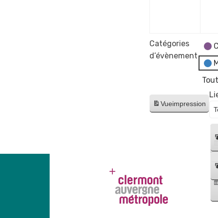
nove
2026
Catégories
C
d’évènement
M
Tout
Li
Vue
impression