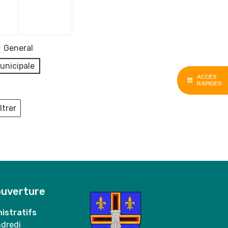
e
décembre
décembre
2026
2026
General
unicipale
ACCÈS
RAPIDES
ltrer
ieux
ouverture
istratifs
ndredi