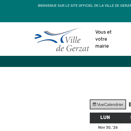
Passer
BIENVENUE SUR LE SITE OFFICIEL DE LA VILLE DE GERZ
au
contenu
Vous et
votre
mairie
Vue
Calendrier
LUN
LUNDI
30
Nov 30, '26