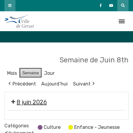
Passer
au
Agenda
contenu
Accueil
»
Agenda
Semaine de Juin 8th
Mois
Semaine
Jour
Précédent
Aujourd’hui
Suivant
8 juin 2026
Réunion
publique
Catégories
Culture
Enfance - Jeunesse
du