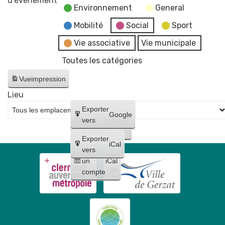
d’évènement
Environnement
General
Conseil
municipal
Mobilité
Social
Sport
Vie associative
Vie municipale
Toutes les catégories
Vue
impression
Lieu
Créer
Exporter
Google
un
vers
Google
compte
Exporter
iCal
Créer
vers
un
iCal
compte