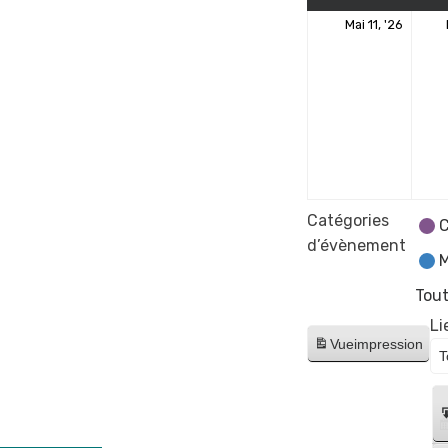
11
Mai 11, '26
mai
2026
Catégories
C
d’évènement
M
Tout
Li
Vue
impression