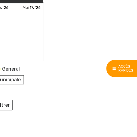
16
17
6, '26
Mai 17, '26
nt)
mai
mai
2026
2026
ACCÈS
General
RAPIDES
unicipale
ltrer
ieux