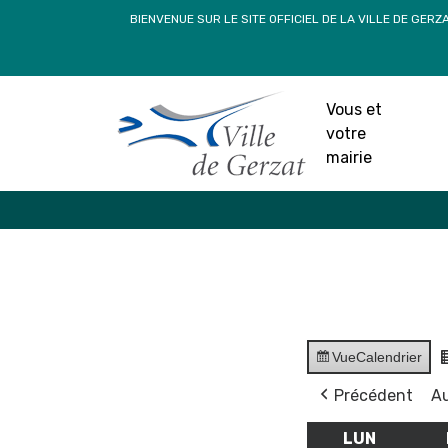
Passer
BIENVENUE SUR LE SITE OFFICIEL DE LA VILLE DE GERZ
au
contenu
Vous et
votre
mairie
Vue
Calendrier
Précédent
Au
LUN
LUNDI