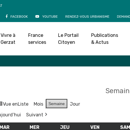
AT
FACEBOOK
YOUTUBE
RENDEZ-VOUS URBANISME
DEMAND
Agenda
Vivre à
France
Le Portail
Publications
Accueil
»
Agenda
Gerzat
services
Citoyen
& Actus
Semaine
Vue en
Liste
Mois
Semaine
Jour
jourd’hui
Suivant
MAR
MARDI
MER
MERCREDI
JEU
JEUDI
VEN
VENDREDI
SA