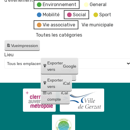
d’évènement
Environnement
General
urbains
"
Mobilité
Social
Sport
par
Vie associative
Vie municipale
l'association
Toutes les catégories
Carrefour
des
Vue
impression
Arts
Lieu
gerzatois
Créer
Exporter
Google
un
vers
Google
compte
Exporter
iCal
Créer
vers
un
iCal
compte