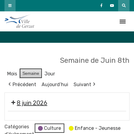
Passer
au
Agenda
contenu
Accueil
»
Agenda
Semaine de Juin 8th
Mois
Semaine
Jour
Précédent
Aujourd’hui
Suivant
8 juin 2026
Exposition
"
Catégories
Culture
Enfance - Jeunesse
Paysages