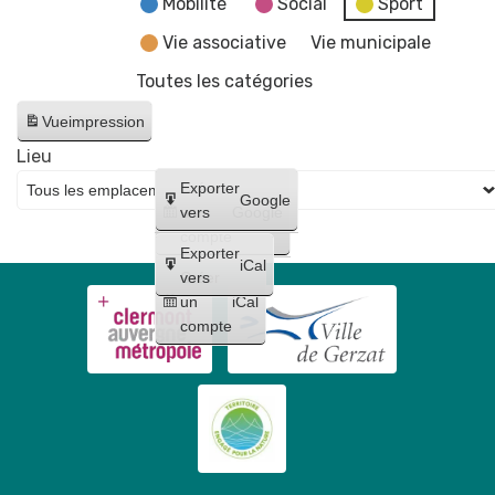
Mobilité
Social
Sport
Vie associative
Vie municipale
Toutes les catégories
Vue
impression
Lieu
Créer
Exporter
Google
un
vers
Google
compte
Exporter
iCal
Créer
vers
un
iCal
compte