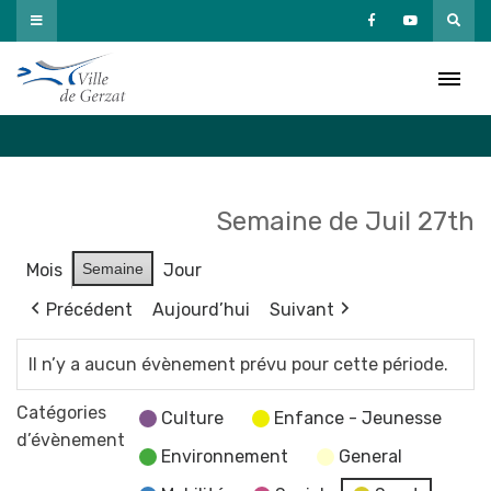
Passer
au
Agenda
contenu
Accueil
»
Agenda
Semaine de Juil 27th
Mois
Semaine
Jour
Précédent
Aujourd’hui
Suivant
Il n’y a aucun évènement prévu pour cette période.
Catégories
Culture
Enfance - Jeunesse
d’évènement
Environnement
General