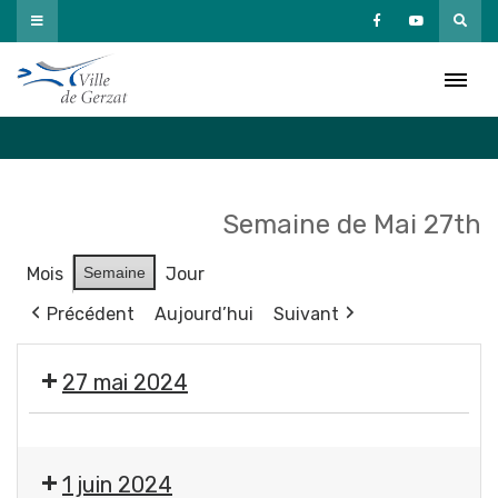
Passer
au
Agenda
contenu
Accueil
»
Agenda
Semaine de Mai 27th
Mois
Semaine
Jour
Précédent
Aujourd’hui
Suivant
27 mai 2024
Moment
France
1 juin 2024
Services