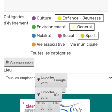
"Les
🚵
fake
BMX
Catégories
news"
Culture
Enfance - Jeunesse
5e
d’évènement
Environnement
General
manche
de
Mobilité
Social
Sport
la
Vie associative
Vie municipale
coupe
Toutes les catégories
d'Auvergne
-
Vue
impression
Piste
Lieu
de
Créer
Exporter
BMX
Google
un
vers
Google
-
compte
Complexe
Exporter
iCal
Fustier
Créer
vers
un
iCal
compte