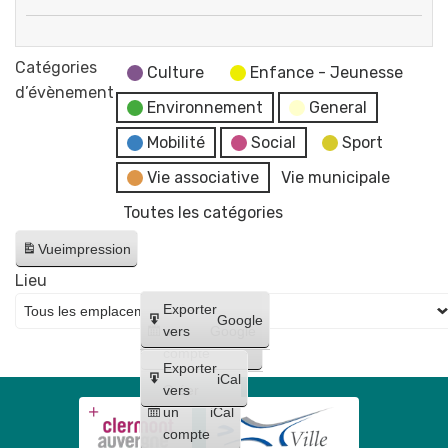
"Les
Éco
fake
vide-
Catégories
news"
Culture
Enfance - Jeunesse
dressing
d’évènement
Environnement
General
Mobilité
Social
Sport
Vie associative
Vie municipale
Toutes les catégories
Vue
impression
Lieu
Créer
Exporter
Google
un
vers
Google
compte
Exporter
iCal
Créer
vers
un
iCal
compte