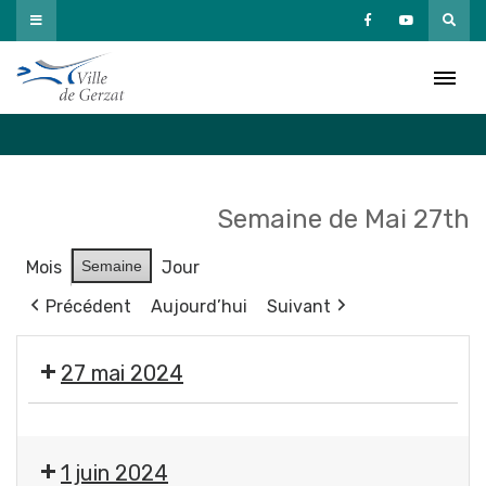
Passer
au
Agenda
contenu
Accueil
»
Agenda
Semaine de Mai 27th
Mois
Semaine
Jour
Précédent
Aujourd’hui
Suivant
27 mai 2024
Moment
France
1 juin 2024
Services