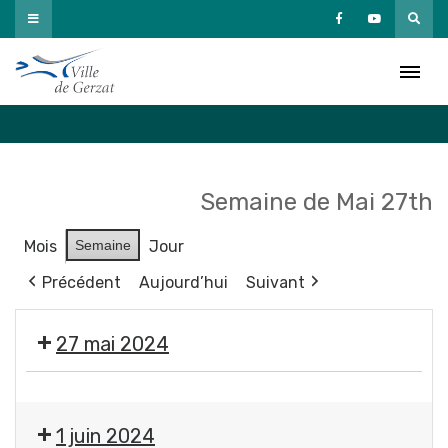
Passer
au
Agenda
contenu
Accueil
»
Agenda
Semaine de Mai 27th
Mois
Semaine
Jour
Précédent
Aujourd’hui
Suivant
27 mai 2024
💬
Réunion
1 juin 2024
du