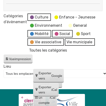
Conseil
Éco
Municipal
vide-
Catégories
-
Culture
Enfance - Jeunesse
dressing
d’évènement
reportée
Environnement
General
au
Mobilité
Social
Sport
17
juin
Vie associative
Vie municipale
Toutes les catégories
Vue
impression
Lieu
Créer
Exporter
Google
un
vers
Google
compte
Exporter
iCal
Créer
vers
un
iCal
compte