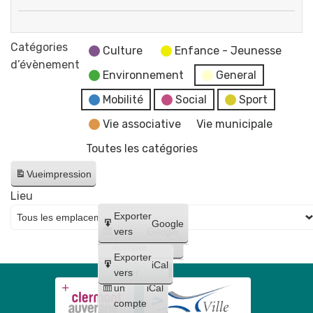
"Les
🚵
fake
BMX
Catégories
news"
Culture
Enfance - Jeunesse
5e
d’évènement
Environnement
General
manche
de
Mobilité
Social
Sport
la
Vie associative
Vie municipale
coupe
Toutes les catégories
d'Auvergne
-
Vue
impression
Piste
Lieu
de
Créer
Exporter
BMX
Google
un
vers
Google
-
compte
Complexe
Exporter
iCal
Fustier
Créer
vers
un
iCal
compte