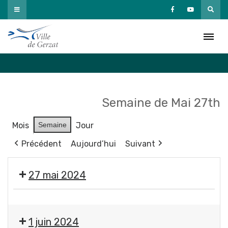
Passer
au
Agenda
contenu
Accueil
»
Agenda
Semaine de Mai 27th
Mois
Semaine
Jour
Précédent
Aujourd’hui
Suivant
27 mai 2024
Moment
France
1 juin 2024
Services