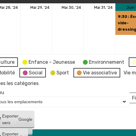
28
29
30
31
Mai 28, '24
Mai 29, '24
Mai 30, '24
Mai 31, '24
Juin 
ement)
mai
mai
mai
mai
9:30 : Éc
2024
2024
2024
2024
vide-
dressin
ulture
Enfance - Jeunesse
Environnement
obilité
Social
Sport
Vie associative
Vie m
es les catégories
eu
Fi
L
Créer
Exporter
Google
un
vers
Google
compte
Exporter