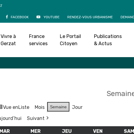
AT
FACEBOOK
YOUTUBE
RENDEZ-VOUS URBANISME
DEMAND
Agenda
Vivre à
France
Le Portail
Publications
Accueil
»
Agenda
Gerzat
services
Citoyen
& Actus
Semaine
Vue en
Liste
Mois
Semaine
Jour
jourd’hui
Suivant
MAR
MARDI
MER
MERCREDI
JEU
JEUDI
VEN
VENDREDI
SA