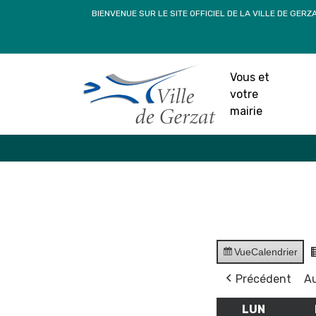
Passer
BIENVENUE SUR LE SITE OFFICIEL DE LA VILLE DE GERZ
au
contenu
Vous et
votre
mairie
Vue
Calendrier
Précédent
Au
LUN
LUNDI