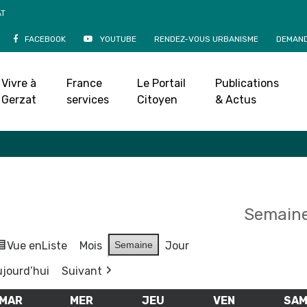
AT
FACEBOOK
YOUTUBE
RENDEZ-VOUS URBANISME
DEMAND
Agenda
Vivre à
France
Le Portail
Publications
Accueil
»
Agenda
Gerzat
services
Citoyen
& Actus
Semaine
Vue en
Liste
Mois
Semaine
Jour
jourd’hui
Suivant
MAR
MARDI
MER
MERCREDI
JEU
JEUDI
VEN
VENDREDI
SA