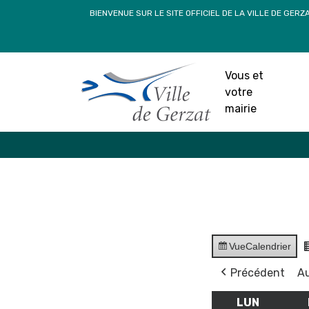
Passer
BIENVENUE SUR LE SITE OFFICIEL DE LA VILLE DE GERZ
au
contenu
Vous et
votre
mairie
Vue
Calendrier
Précédent
Au
LUN
LUNDI