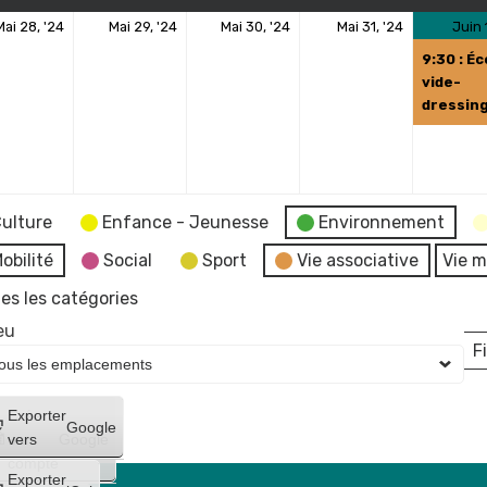
28
29
30
31
Mai 28, '24
Mai 29, '24
Mai 30, '24
Mai 31, '24
Juin 
ement)
mai
mai
mai
mai
9:30 : Éc
2024
2024
2024
2024
vide-
dressin
ulture
Enfance - Jeunesse
Environnement
obilité
Social
Sport
Vie associative
Vie m
es les catégories
eu
Fi
L
Créer
Exporter
Google
un
vers
Google
compte
Exporter