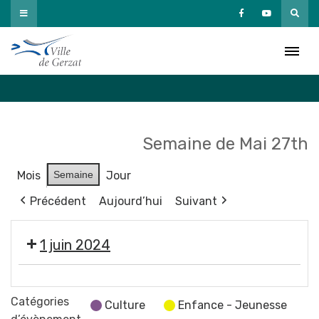
Passer
au
Agenda
contenu
Accueil
»
Agenda
Semaine de Mai 27th
Mois
Semaine
Jour
Précédent
Aujourd’hui
Suivant
1 juin 2024
Éco
vide-
Catégories
Culture
Enfance - Jeunesse
dressing