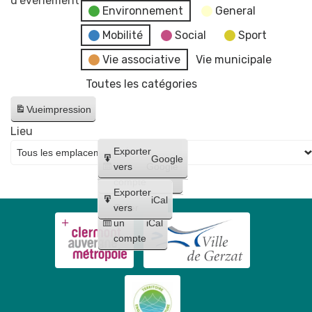
d’évènement
Environnement
General
Mobilité
Social
Sport
Vie associative
Vie municipale
Toutes les catégories
Vue
impression
Lieu
Créer
Exporter
Google
un
vers
Google
compte
Exporter
iCal
Créer
vers
un
iCal
compte