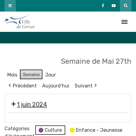
Passer
au
Agenda
contenu
Accueil
»
Agenda
Semaine de Mai 27th
Mois
Semaine
Jour
Précédent
Aujourd’hui
Suivant
1 juin 2024
Éco
vide-
Catégories
Culture
Enfance - Jeunesse
dressing