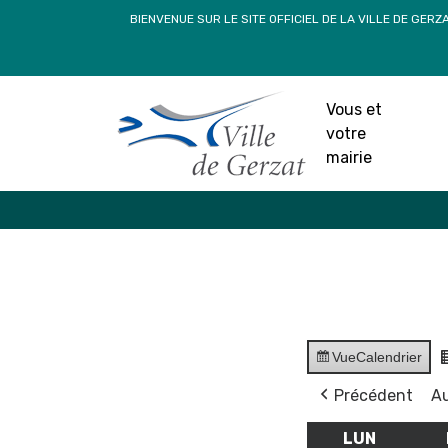
Passer
BIENVENUE SUR LE SITE OFFICIEL DE LA VILLE DE GERZ
au
contenu
Vous et
votre
mairie
Vue
Calendrier
Précédent
Au
LUN
LUNDI