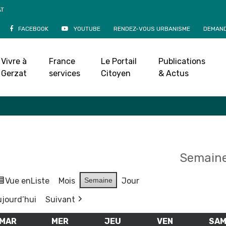
AT
FACEBOOK
YOUTUBE
RENDEZ-VOUS URBANISME
DEMAND
Agenda
Vivre à
France
Le Portail
Publications
Accueil
»
Agenda
Gerzat
services
Citoyen
& Actus
Semaine
Vue en
Liste
Mois
Semaine
Jour
jourd’hui
Suivant
MAR
MARDI
MER
MERCREDI
JEU
JEUDI
VEN
VENDREDI
SA