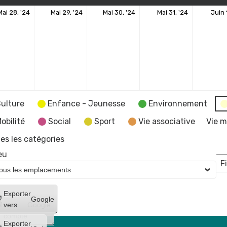
28
29
30
31
Mai 28, '24
Mai 29, '24
Mai 30, '24
Mai 31, '24
Juin 
ement)
mai
mai
mai
mai
2024
2024
2024
2024
ulture
Enfance - Jeunesse
Environnement
obilité
Social
Sport
Vie associative
Vie m
es les catégories
eu
Fi
L
Créer
Exporter
Google
un
vers
Google
compte
Exporter