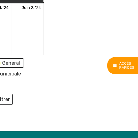
1
2
1, '24
Juin 2, '24
juin
juin
2024
2024
General
ACCÈS
RAPIDES
unicipale
ltrer
ieux