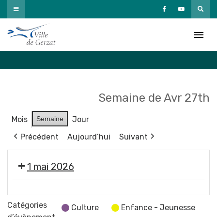
Passer
au
Agenda
contenu
Accueil
»
Agenda
Semaine de Avr 27th
Mois
Semaine
Jour
Précédent
Aujourd’hui
Suivant
1 mai 2026
Fermeture
des
Catégories
Culture
Enfance - Jeunesse
services