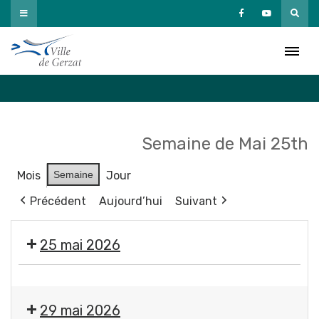
Passer
au
Agenda
contenu
Accueil
»
Agenda
Semaine de Mai 25th
Mois
Semaine
Jour
Précédent
Aujourd’hui
Suivant
25 mai 2026
Exposition
"
29 mai 2026
Éclosions