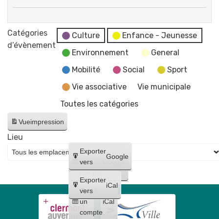
"
Exposition
par
"
Catégories
Flo-
Culture
Enfance - Jeunesse
Éclosions
d’évènement
M
Environnement
General
"
-
par
Mobilité
Social
Sport
Artiste
Flo-
dessinatrice
Vie associative
Vie municipale
M
Toutes les catégories
-
Artiste
Vue
impression
dessinatrice
Lieu
Créer
Exporter
Google
un
vers
Google
compte
Exporter
iCal
Créer
vers
un
iCal
compte