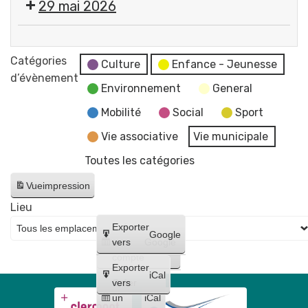
29 mai 2026
services
"
de
par
Exposition
la
Flo-
"
Catégories
mairie
Culture
Enfance - Jeunesse
M
Éclosions
d’évènement
et
-
Environnement
General
"
du
Artiste
par
Mobilité
Social
Sport
CCAS
dessinatrice
Flo-
Vie associative
Vie municipale
M
Toutes les catégories
-
Artiste
Vue
impression
dessinatrice
Lieu
Créer
Exporter
Google
un
vers
Google
compte
Exporter
iCal
Créer
vers
un
iCal