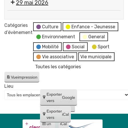
29 mai 2026
services
"
de
par
Exposition
la
Flo-
"
Catégories
mairie
Culture
Enfance - Jeunesse
M
Éclosions
d’évènement
et
-
Environnement
General
"
du
Artiste
par
Mobilité
Social
Sport
CCAS
dessinatrice
Flo-
Vie associative
Vie municipale
M
Toutes les catégories
-
Artiste
Vue
impression
dessinatrice
Lieu
Créer
Exporter
Google
un
vers
Google
compte
Exporter
iCal
Créer
vers
un
iCal