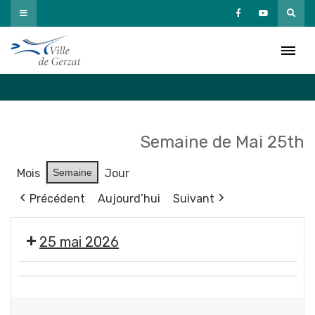
Passer
au
Agenda
contenu
Accueil
»
Agenda
Semaine de Mai 25th
Mois
Semaine
Jour
Précédent
Aujourd’hui
Suivant
25 mai 2026
Exposition
Fermeture
"
des
Éclosions