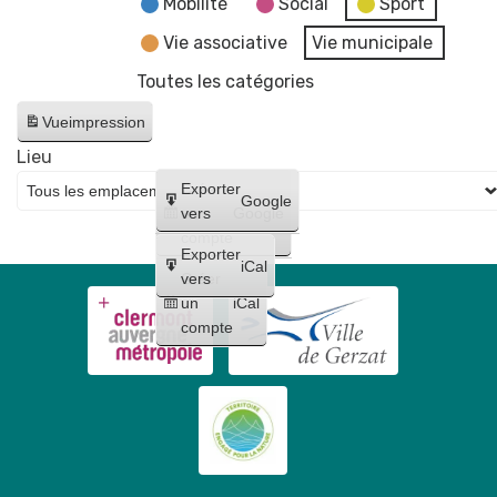
Mobilité
Social
Sport
Vie associative
Vie municipale
Toutes les catégories
Vue
impression
Lieu
Créer
Exporter
Google
un
vers
Google
compte
Exporter
iCal
Créer
vers
un
iCal
compte