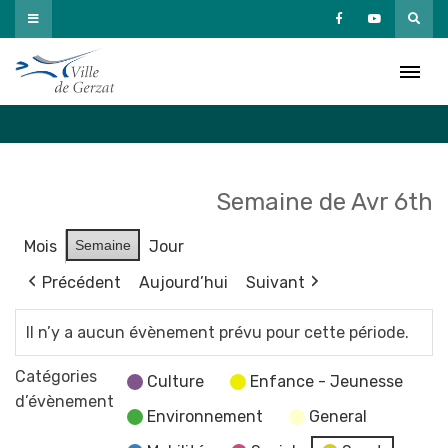
Passer
au
Agenda
contenu
Accueil
»
Agenda
Semaine de Avr 6th
Mois
Semaine
Jour
Précédent
Aujourd’hui
Suivant
Il n’y a aucun évènement prévu pour cette période.
Catégories
Culture
Enfance - Jeunesse
d’évènement
Environnement
General