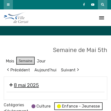
Passer
au
Agenda
contenu
Accueil
»
Agenda
Semaine de Mai 5th
Mois
Semaine
Jour
Précédent
Aujourd’hui
Suivant
8 mai 2025
🇫🇷
Cérémonie
Catégories
Culture
Enfance - Jeunesse
commémorative