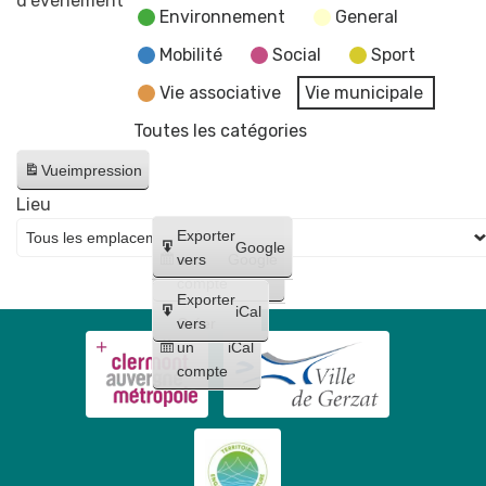
d’évènement
Environnement
General
de
la
Mobilité
Social
Sport
Victoire
Vie associative
Vie municipale
du
Toutes les catégories
8
mai
Vue
impression
1945
Lieu
Créer
Exporter
Google
un
vers
Google
compte
Exporter
iCal
Créer
vers
un
iCal
compte