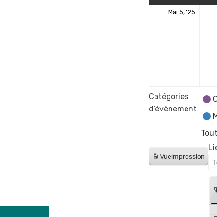
5
Mai 5, '25
mai
2025
Catégories
C
d’évènement
M
Tout
Li
Vue
impression