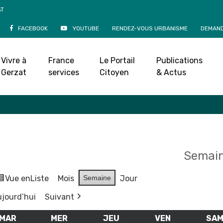
AT
FACEBOOK
YOUTUBE
RENDEZ-VOUS URBANISME
DEMAND
Agenda
Vivre à
France
Le Portail
Publications
Accueil
»
Agenda
Gerzat
services
Citoyen
& Actus
Semain
Vue en
Liste
Mois
Semaine
Jour
jourd’hui
Suivant
MAR
MARDI
MER
MERCREDI
JEU
JEUDI
VEN
VENDREDI
SA