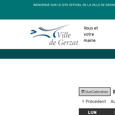
Passer
BIENVENUE SUR LE SITE OFFICIEL DE LA VILLE DE GERZ
au
contenu
Vous et
votre
mairie
Vue
Calendrier
Précédent
Au
LUN
LUNDI