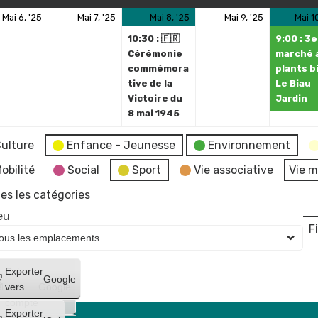
6
7
8
(1
9
Mai 6, '25
Mai 7, '25
Mai 8, '25
Mai 9, '25
Mai 1
mai
mai
mai
évènement)
mai
10:30 : 🇫🇷
9:00 : 3e
2025
2025
2025
2025
Cérémonie
marché 
commémora
plants bi
tive de la
Le Biau
Victoire du
Jardin
8 mai 1945
ulture
Enfance - Jeunesse
Environnement
obilité
Social
Sport
Vie associative
Vie m
es les catégories
eu
Fi
L
Créer
Exporter
Google
un
vers
Google
compte
Exporter