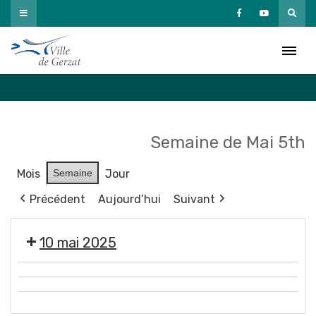
Passer
au
Agenda
contenu
Accueil
»
Agenda
Semaine de Mai 5th
Mois
Semaine
Jour
Précédent
Aujourd’hui
Suivant
10 mai 2025
Tournage
🧥
court-
3e
🩱
métrage