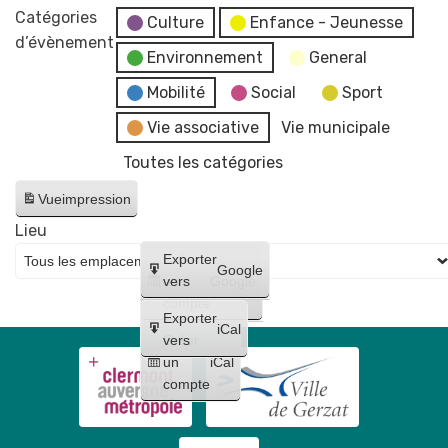
marché
Catégories
👙
Y'avanti
Culture
Enfance - Jeunesse
aux
d’évènement
👕
Environnement
General
plants
👠
bio
👡
Mobilité
Social
Sport
-
👞
Vie associative
Vie municipale
Le
👢
Toutes les catégories
Biau
Vide
Jardin
dressing
Vue
impression
80e
Lieu
anniversaire
Créer
Exporter
Secours
Google
un
vers
Google
Populaire
compte
Exporter
iCal
Créer
vers
un
iCal
compte