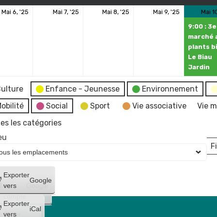
6
7
8
9
Mai 6, '25
Mai 7, '25
Mai 8, '25
Mai 9, '25
Mai 1
mai
mai
mai
mai
9:00 : 3e
2025
2025
2025
2025
marché 
plants bi
Le Biau
Jardin
ulture
Enfance - Jeunesse
Environnement
obilité
Social
Sport
Vie associative
Vie m
es les catégories
eu
Fi
L
Créer
Exporter
Google
un
vers
Google
compte
Exporter
iCal
Créer
vers