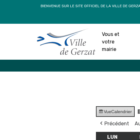
Passer
BIENVENUE SUR LE SITE OFFICIEL DE LA VILLE DE GERZ
au
contenu
Vous et
votre
mairie
Vue
Calendrier
Précédent
Au
LUN
LUNDI