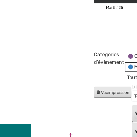
5
Mai 5, '25
mai
2025
Catégories
C
d’évènement
M
Tout
Li
Vue
impression