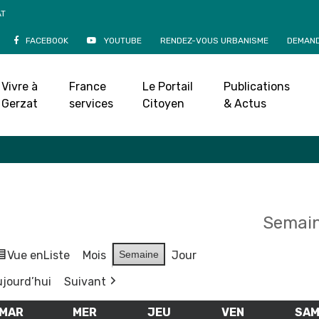
AT
FACEBOOK
YOUTUBE
RENDEZ-VOUS URBANISME
DEMAND
Agenda
Vivre à
France
Le Portail
Publications
Accueil
»
Agenda
Gerzat
services
Citoyen
& Actus
Semain
Vue en
Liste
Mois
Semaine
Jour
jourd’hui
Suivant
MAR
MARDI
MER
MERCREDI
JEU
JEUDI
VEN
VENDREDI
SA